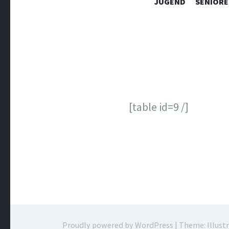
JUGEND
SENIORE
[table id=9 /]
Proudly powered by WordPress
|
Theme: Illust