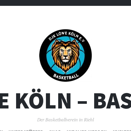
E KÖLN – BA
Der Basketballverein in Riehl