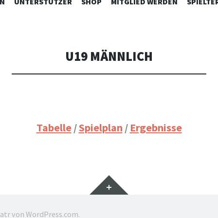
ZUM
N
UNTERSTÜTZER
SHOP
MITGLIED WERDEN
SPIELTE
INHALT
SPRINGEN
U19 MÄNNLICH
Tabelle
/
Spielplan
/
Ergebnisse
Widgets
ratr von
WordPress.com
.