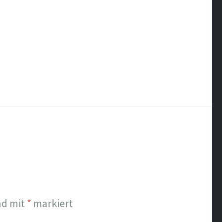
nd mit
*
markiert