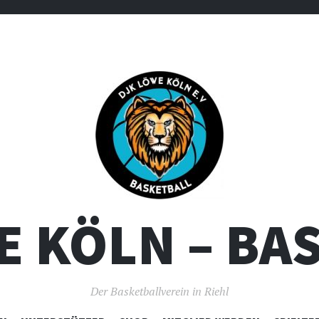
E KÖLN – BA
Der Basketballverein in Riehl