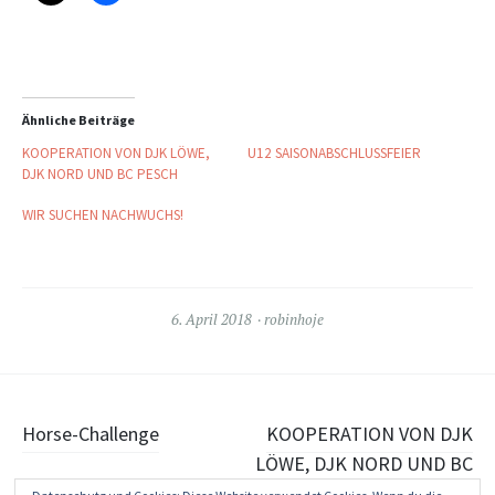
Ähnliche Beiträge
KOOPERATION VON DJK LÖWE,
U12 SAISONABSCHLUSSFEIER
DJK NORD UND BC PESCH
WIR SUCHEN NACHWUCHS!
6. April 2018
robinhoje
Beitragsnavigation
Horse-Challenge
KOOPERATION VON DJK
LÖWE, DJK NORD UND BC
PESCH