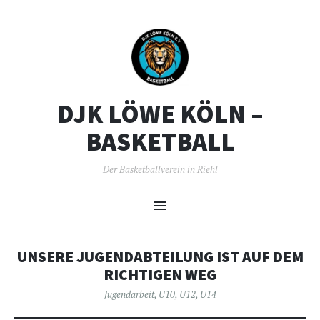
DJK LÖWE KÖLN –
BASKETBALL
Der Basketballverein in Riehl
ZUM
Menü
INHALT
SPRINGEN
UNSERE JUGENDABTEILUNG IST AUF DEM
RICHTIGEN WEG
Jugendarbeit
,
U10
,
U12
,
U14