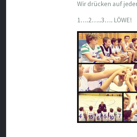
Wir drücken auf jede
1….2…..3…. LÖWE!