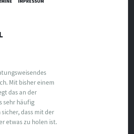
RMINE
IMPRESSUM
L
chtungsweisendes
ich. Mit bisher einem
egt das an der
s sehr häufig
 sicher, dass mit der
r etwas zu holen ist.