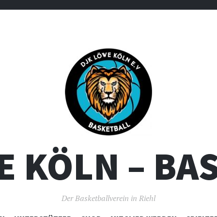
E KÖLN – BA
Der Basketballverein in Riehl