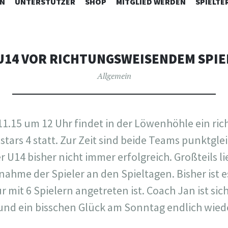
ZUM
N
UNTERSTÜTZER
SHOP
MITGLIED WERDEN
SPIELTE
INHALT
SPRINGEN
U14 VOR RICHTUNGSWEISENDEM SPIE
Allgemein
1.15 um 12 Uhr findet in der Löwenhöhle ein ri
stars 4 statt. Zur Zeit sind beide Teams punktgle
er U14 bisher nicht immer erfolgreich. Großteils li
ahme der Spieler an den Spieltagen. Bisher ist e
 mit 6 Spielern angetreten ist. Coach Jan ist sich
und ein bisschen Glück am Sonntag endlich wiede