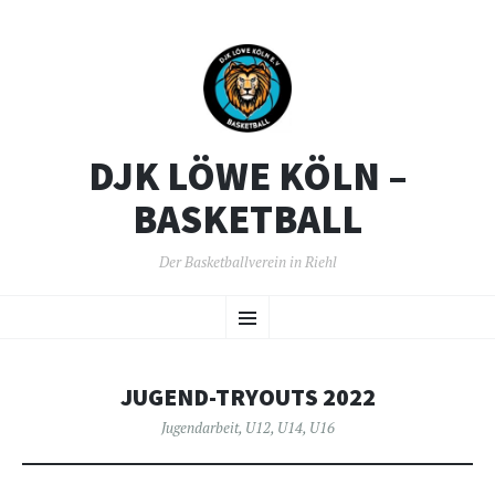
DJK LÖWE KÖLN –
BASKETBALL
Der Basketballverein in Riehl
ZUM
Menü
INHALT
SPRINGEN
JUGEND-TRYOUTS 2022
Jugendarbeit
,
U12
,
U14
,
U16