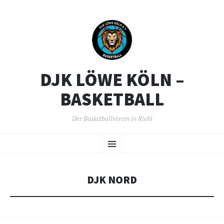
DJK LÖWE KÖLN –
BASKETBALL
Der Basketballverein in Riehl
ZUM
Menü
INHALT
SPRINGEN
DJK NORD